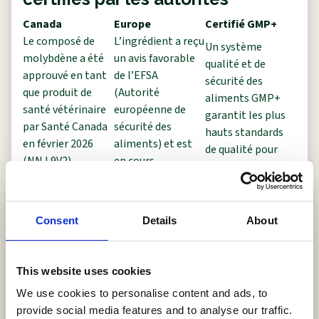
Canada
Europe
Certifié GMP+
Le composé de
L’ingrédient a reçu
Un système
molybdène a été
un avis favorable
qualité et de
approuvé en tant
de l’EFSA
sécurité des
que produit de
(Autorité
aliments GMP+
santé vétérinaire
européenne de
garantit les plus
par Santé Canada
sécurité des
hauts standards
en février 2026
aliments) et est
de qualité pour
(NN.L9V2)
en cours
notre site de
d’autorisation en
production et
tant qu’additif
l’ensemble de
zootechnique.
l’organisation.
Consent
Details
About
La sécurité et la qualité ont été étudiées et
This website uses cookies
confirmées par des procédures réglementaires
strictes dans tous les aspects : abeilles,
We use cookies to personalise content and ads, to
produits de la ruche, apiculteurs et
provide social media features and to analyse our traffic.