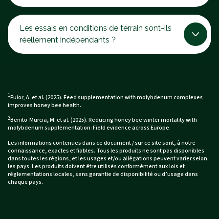
Les essais en conditions de terrain sont-ils
réellement indépendants ?
1
Fuior, A. et al. (2025). Feed supplementation with molybdenum complexes
improves honey bee health.
2
Benito-Murcia, M. et al. (2025). Reducing honey bee winter mortality with
molybdenum supplementation: Field evidence across Europe.
Les informations contenues dans ce document / sur ce site sont, à notre
connaissance, exactes et fiables. Tous les produits ne sont pas disponibles
dans toutes les régions, et les usages et/ou allégations peuvent varier selon
les pays. Les produits doivent être utilisés conformément aux lois et
réglementations locales, sans garantie de disponibilité ou d’usage dans
chaque pays.