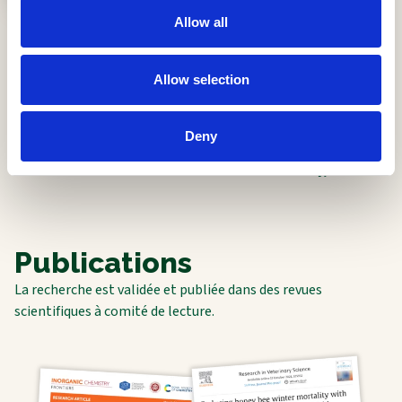
animales, Demeter, Grèce
Allow all
Université de Versailles
Saint-Quentin-en-Yvelines,
Allow selection
France
Centre national de la
recherche scientifique
Deny
(CNRS), France
SATT Paris-Saclay, France
Publications
La recherche est validée et publiée dans des revues
scientifiques à comité de lecture.