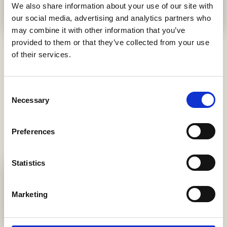
environnement.
We also share information about your use of our site with
our social media, advertising and analytics partners who
may combine it with other information that you’ve
provided to them or that they’ve collected from your use
of their services.
Collaboration
internationale
Consent
Necessary
Selection
38 chercheurs et experts en apiculture ont participé à la
recherche. La validation par des tiers est ce qui transforme
Preferences
les croyances en science.
Statistics
Apinov, France
Faculté de médecine
Marketing
vétérinaire, Université
d’Estrémadure, Espagne
Institut des sciences