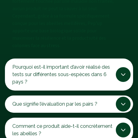
fortement touchée par une maladie non traitée,
aucun produit ne peut la sauver à lui seul.
Cependant, grâce à sa formule spécifiquement
conçue pour les abeilles mellifères, Pep’up
apporte une base biologique solide pour
maximiser la résilience et la productivité des
colonies face au stress.
Pourquoi est-il important d’avoir réalisé des
tests sur différentes sous-espèces dans 6
pays ?
Que signifie l’évaluation par les pairs ?
Comment ce produit aide-t-il concrètement
les abeilles ?